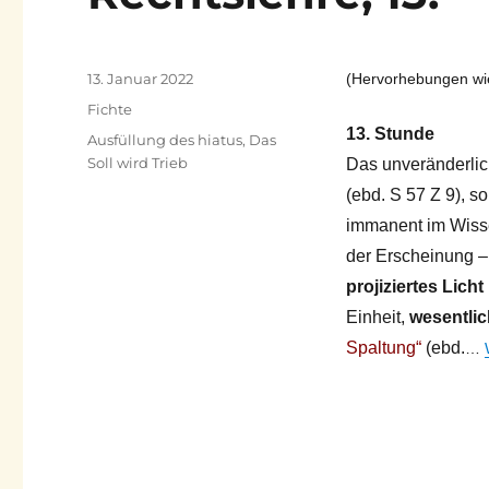
Veröffentlicht
13. Januar 2022
(Hervorhebungen wie
am
Kategorien
Fichte
13. Stunde
Schlagwörter
Ausfüllung des hiatus
,
Das
Soll wird Trieb
Das unveränderlic
(ebd. S 57 Z 9), 
immanent im Wisse
der Erscheinung –
projiziertes Licht 
Einheit,
wesentli
Spaltung“
(ebd.
…