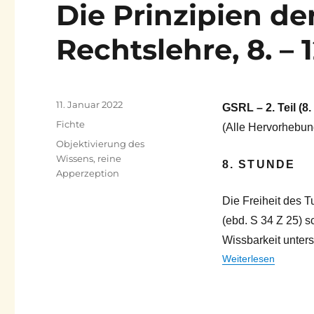
Die Prinzipien der
Rechtslehre, 8. – 1
Veröffentlicht
11. Januar 2022
GSRL – 2. Teil (8.
am
Kategorien
Fichte
(Alle Hervorhebun
Schlagwörter
Objektivierung des
Wissens
,
reine
8. STUNDE
Apperzeption
Die Freiheit des T
(ebd. S 34 Z 25) 
Wissbarkeit unter
Weiterlesen