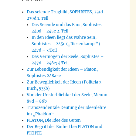
Das seiende Trugbild, SOPHISTES, 231d –
239d 1. Teil
Das Seiende und das Eins, Sophistes
240d – 245e 2. Teil
In den Ideen liegt das wahre Sein,
Sophistes – 245e („Riesenkampf“) –
247d – 3.Teil
h
Das Vermögen der Seele, Sophistes –
247d – 248e; 4.Teil
Zur Lebendigkeit der Ideen – Platon,
Sophistes 248a-e
Zur Beweglichkeit der Ideen (Politeia 7.
Buch, 533b)
Von der Unsterblichkeit der Seele, Menon
85d – 86b
Transzendentale Deutung der Ideenlehre
im „Phaidon“
PLATON, Die Idee des Guten
Der Begriff der Einheit bei PLATON und
FICHTE