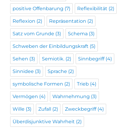
positive Offenbarung
(7)
Reflexibilität
(2)
Reflexion
(2)
Repräsentation
(2)
Satz vom Grunde
(3)
Schema
(3)
Schweben der Einbildungskraft
(5)
Sehen
(3)
Semiotik.
(2)
Sinnbegriff
(4)
Sinnidee
(3)
Sprache
(2)
symbolische Formen
(2)
Trieb
(4)
Vermögen
(4)
Wahrnehmung
(3)
Wille
(3)
Zufall
(2)
Zweckbegriff
(4)
Überdisjunktive Wahrheit
(2)