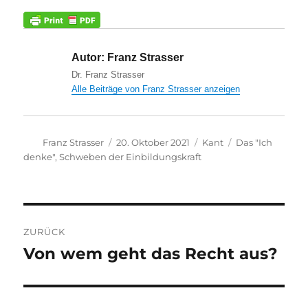
Autor:
Franz Strasser
Dr. Franz Strasser
Alle Beiträge von Franz Strasser anzeigen
Autor
Veröffentlicht
Kategorien
Schlagwörter
Franz Strasser
20. Oktober 2021
Kant
Das "Ich
am
denke"
,
Schweben der Einbildungskraft
Beitragsnavigation
ZURÜCK
Von wem geht das Recht aus?
Vorheriger
Beitrag: