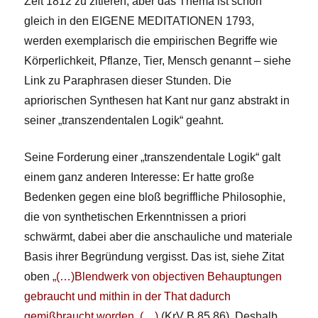
Zeit 1812 zu zitieren, aber das Thema ist schon
gleich in den EIGENE MEDITATIONEN 1793,
werden exemplarisch die empirischen Begriffe wie
Körperlichkeit, Pflanze, Tier, Mensch genannt – siehe
Link zu Paraphrasen dieser Stunden. Die
apriorischen Synthesen hat Kant nur ganz abstrakt in
seiner „transzendentalen Logik“ geahnt.
Seine Forderung einer „transzendentale Logik“ galt
einem ganz anderen Interesse: Er hatte große
Bedenken gegen eine bloß begriffliche Philosophie,
die von synthetischen Erkenntnissen a priori
schwärmt, dabei aber die anschauliche und materiale
Basis ihrer Begründung vergisst. Das ist, siehe Zitat
oben
„(…)Blendwerk von objectiven Behauptungen
gebraucht und mithin in der That dadurch
gemißbraucht worden. (…)
(KrV B 85.86) Deshalb