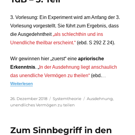
3. Vorlesung: Ein Experiment wird am Anfang der 3.
Vorlesung vorgestellt. Sie führt zum Ergebnis, dass
die Ausgedehntheit
„als schlechthin und ins
Unendliche theilbar erscheint.“
(ebd. S 292 Z 24).
Wir gewinnen hier „zuerst“ eine
apriorische
Erkenntnis
. „
In der Ausdehnung liegt anschaulich
das unendliche Vermögen zu theilen“
(ebd.
…
Weiterlesen
Veröffentlicht
Kategorien
Schlagwörter
26. Dezember 2018
Systemtheorie
Ausdehnung
,
am
unendliches Vermögen zu teilen
Zum Sinnbegriff in den