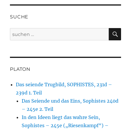
SUCHE
SU
Suche
nach:
PLATON
Das seiende Trugbild, SOPHISTES, 231d –
239d 1. Teil
Das Seiende und das Eins, Sophistes 240d
– 245e 2. Teil
In den Ideen liegt das wahre Sein,
Sophistes – 245e („Riesenkampf“) –