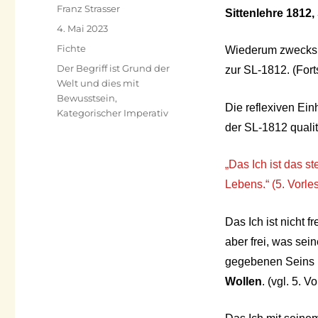
Autor
Franz Strasser
Sittenlehre 1812, S
Veröffentlicht
4. Mai 2023
am
Kategorien
Fichte
Wiederum zwecks 
Schlagwörter
Der Begriff ist Grund der
zur SL-1812. (For
Welt und dies mit
Bewusstsein
,
Die reflexiven Ein
Kategorischer Imperativ
der SL-1812 quali
„
Das Ich ist das s
Lebens.“ (5. Vorle
Das Ich ist nicht f
aber frei, was se
gegebenen Seins b
Wollen
. (vgl. 5. 