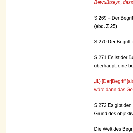
Bewußtseyn, dass 
S 269 – Der Begrif
(ebd. Z 25)
S 270 Der Begriff 
S 271 Es ist der B
überhaupt, eine be
„
II.) [Der]Begriff 
wäre dann das Geg
S 272 Es gibt den 
Grund des objektiv
Die Welt des Begri