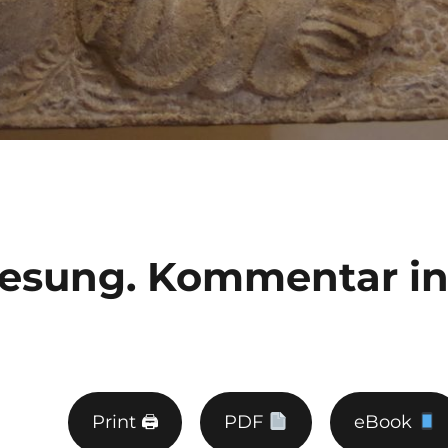
orlesung. Kommentar i
Print 🖨
PDF
eBook