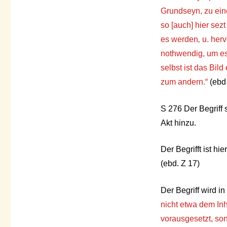
Grundseyn, zu ein
so [auch] hier sez
es werden
,
u. her
nothwendig, um es
selbst ist das Bil
zum andern.“
(ebd 
S 276 Der Begriff 
Akt hinzu.
Der Begrifft ist hie
(ebd. Z 17)
Der Begriff wird 
nicht etwa dem Inh
vorausgesetzt, son