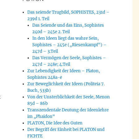
Das seiende Trugbild, SOPHISTES, 231d –
239d 1. Teil
Das Seiende und das Eins, Sophistes
240d – 245e 2. Teil
In den Ideen liegt das wahre Sein,
Sophistes – 245e („Riesenkampf“) –
247d – 3.Teil
Das Vermögen der Seele, Sophistes –
247d – 248e; 4.Teil
Zur Lebendigkeit der Ideen – Platon,
Sophistes 248a-e
Zur Beweglichkeit der Ideen (Politeia 7.
Buch, 533b)
t
Von der Unsterblichkeit der Seele, Menon
85d – 86b
Transzendentale Deutung der Ideenlehre
im „Phaidon“
PLATON, Die Idee des Guten
Der Begriff der Einheit bei PLATON und
FICHTE