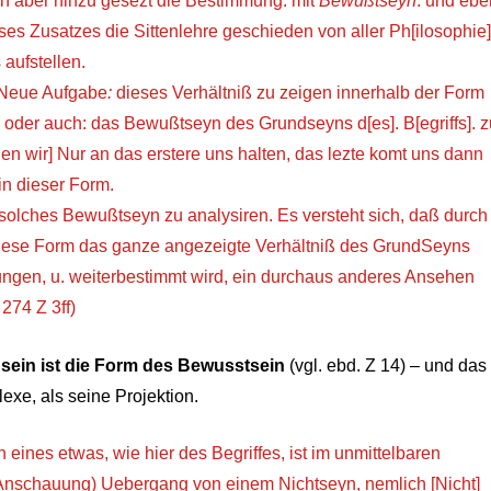
en aber hinzu gesezt die Bestimmung: mit
Bewußtseyn
: und ebe
ieses Zusatzes die Sittenlehre geschieden von aller Ph[ilosophie]
 aufstellen.
s] Neue Aufgabe
:
dieses Verhältniß zu zeigen innerhalb der Form
oder auch: das Bewußtseyn des Grundseyns d[es]. B[egriffs]. z
en wir] Nur an das erstere uns halten, das lezte komt uns dann
in dieser Form.
in solches Bewußtseyn zu analysiren. Es versteht sich, daß durch
iese Form das ganze angezeigte Verhältniß des GrundSeyns
ngen, u. weiterbestimmt wird, ein durchaus anderes Ansehen
274 Z 3ff)
sein ist die Form des Bewusstsein
(vgl. ebd. Z 14) – und das
lexe, als seine Projektion.
 eines etwas, wie hier des Begriffes, ist im unmittelbaren
nschauung) Uebergang von einem Nichtseyn, nemlich [Nicht]