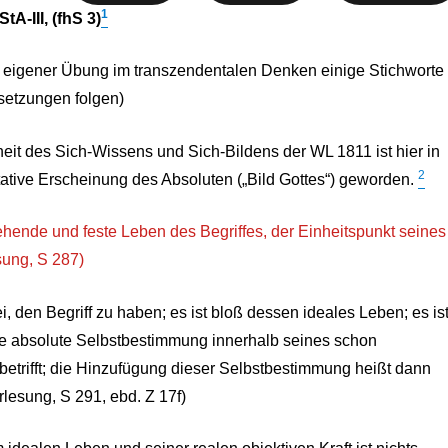
1
tA-III, (fhS 3)
eigener Übung im transzendentalen Denken einige Stichworte
tsetzungen folgen)
heit des Sich-Wissens und Sich-Bildens der WL 1811 ist hier in
2
tative Erscheinung des Absoluten („Bild Gottes“) geworden.
tehende und feste Leben des Begriffes, der Einheitspunkt seines
sung, S 287)
rei, den Begriff zu haben; es ist bloß dessen ideales Leben; es is
ine absolute Selbstbestimmung innerhalb seines schon
etrifft; die Hinzufügung dieser Selbstbestimmung heißt dann
Vorlesung, S 291, ebd. Z 17f)