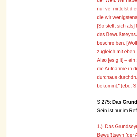
der Welt. Wir hab
nur ver mittelst d
die wir wenigstens
[So stellt sich al
des Bewußtseyns. 
beschreiben. [Woll
zugleich mit eben 
Also [es gilt] – e
die Aufnahme in d
durchaus durchdru
bekommt.“ (ebd. S 
S 275:
Das Grund
Sein ist nur im Ref
1.). Das Grundseyn
Bewußtseyn (der A