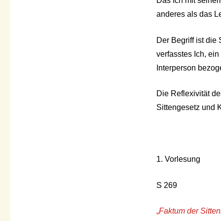
Das Ich mit seinem
anderes als das L
Der Begriff ist die
verfasstes Ich, ein
Interperson bezog
Die Reflexivität de
Sittengesetz und K
1. Vorlesung
S 269
„
Faktum der Sitten