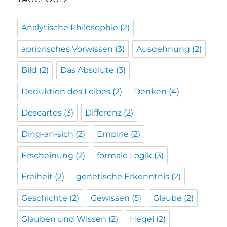
Analytische Philosophie
(2)
apriorisches Vorwissen
(3)
Ausdehnung
(2)
Bild
(2)
Das Absolute
(3)
Deduktion des Leibes
(2)
Denken
(4)
Descartes
(3)
Differenz
(2)
Ding-an-sich
(2)
Empirie
(2)
Erscheinung
(2)
formale Logik
(3)
Freiheit
(2)
genetische Erkenntnis
(2)
Geschichte
(2)
Gewissen
(5)
Glaube
(2)
Glauben und Wissen
(2)
Hegel
(2)