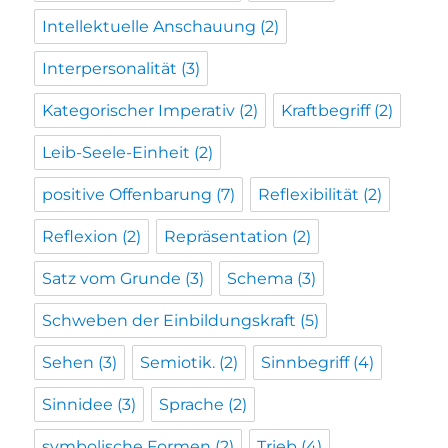
Intellektuelle Anschauung
(2)
Interpersonalität
(3)
Kategorischer Imperativ
(2)
Kraftbegriff
(2)
Leib-Seele-Einheit
(2)
positive Offenbarung
(7)
Reflexibilität
(2)
Reflexion
(2)
Repräsentation
(2)
Satz vom Grunde
(3)
Schema
(3)
Schweben der Einbildungskraft
(5)
Sehen
(3)
Semiotik.
(2)
Sinnbegriff
(4)
Sinnidee
(3)
Sprache
(2)
symbolische Formen
(2)
Trieb
(4)