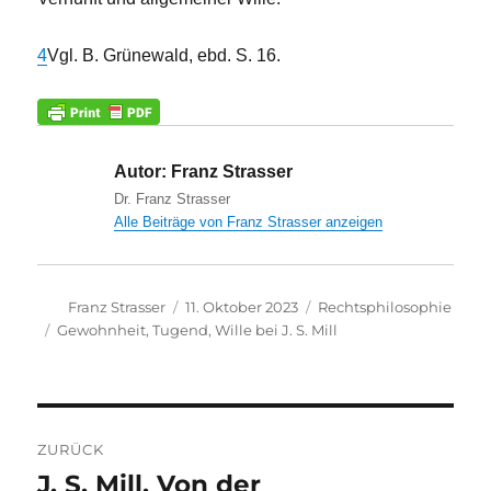
4
Vgl. B. Grünewald, ebd. S. 16.
Autor:
Franz Strasser
Dr. Franz Strasser
Alle Beiträge von Franz Strasser anzeigen
Autor
Veröffentlicht
Kategorien
Franz Strasser
11. Oktober 2023
Rechtsphilosophie
am
Schlagwörter
Gewohnheit
,
Tugend
,
Wille bei J. S. Mill
Beitragsnavigation
ZURÜCK
J. S. Mill, Von der
Vorheriger