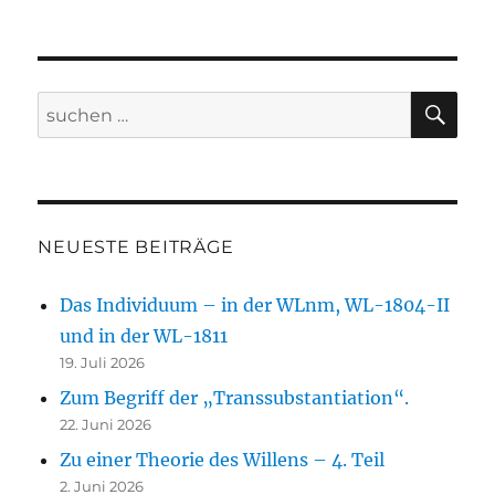
SU
Suche
nach:
NEUESTE BEITRÄGE
Das Individuum – in der WLnm, WL-1804-II
und in der WL-1811
19. Juli 2026
Zum Begriff der „Transsubstantiation“.
22. Juni 2026
Zu einer Theorie des Willens – 4. Teil
2. Juni 2026