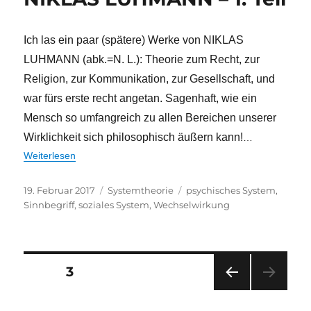
Ich las ein paar (spätere) Werke von NIKLAS
LUHMANN (abk.=N. L.): Theorie zum Recht, zur
Religion, zur Kommunikation, zur Gesellschaft, und
war fürs erste recht angetan. Sagenhaft, wie ein
Mensch so umfangreich zu allen Bereichen unserer
Wirklichkeit sich philosophisch äußern kann!
…
Weiterlesen
Veröffentlicht
Kategorien
Schlagwörter
19. Februar 2017
Systemtheorie
psychisches System
,
am
Sinnbegriff
,
soziales System
,
Wechselwirkung
Seitennummerierung
SEITE
3
VOR
der
HERI