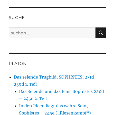
GE
Beiträge
SEIT
E
SUCHE
SU
Suche
nach:
PLATON
Das seiende Trugbild, SOPHISTES, 231d –
239d 1. Teil
Das Seiende und das Eins, Sophistes 240d
– 245e 2. Teil
In den Ideen liegt das wahre Sein,
Sophistes – 245e („Riesenkampf“) –