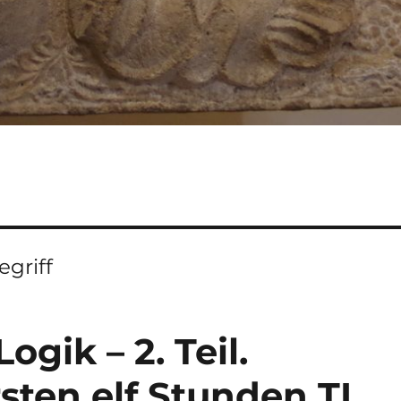
griff
gik – 2. Teil.
sten elf Stunden TL