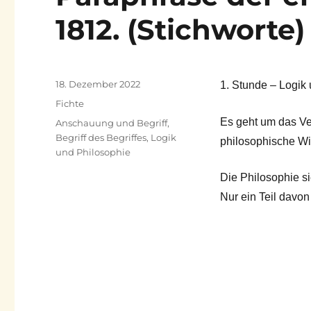
1812. (Stichworte)
Veröffentlicht
18. Dezember 2022
1. Stunde – Logik
am
Kategorien
Fichte
Es geht um das Ver
Schlagwörter
Anschauung und Begriff
,
Begriff des Begriffes
,
Logik
philosophische Wi
und Philosophie
Die Philosophie s
Nur ein Teil davo