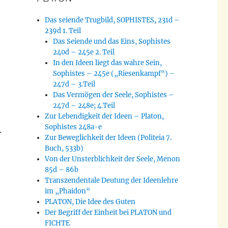
Das seiende Trugbild, SOPHISTES, 231d –
239d 1. Teil
Das Seiende und das Eins, Sophistes
240d – 245e 2. Teil
In den Ideen liegt das wahre Sein,
Sophistes – 245e („Riesenkampf“) –
247d – 3.Teil
Das Vermögen der Seele, Sophistes –
247d – 248e; 4.Teil
Zur Lebendigkeit der Ideen – Platon,
Sophistes 248a-e
.
Zur Beweglichkeit der Ideen (Politeia 7.
Buch, 533b)
Von der Unsterblichkeit der Seele, Menon
85d – 86b
Transzendentale Deutung der Ideenlehre
im „Phaidon“
PLATON, Die Idee des Guten
Der Begriff der Einheit bei PLATON und
FICHTE