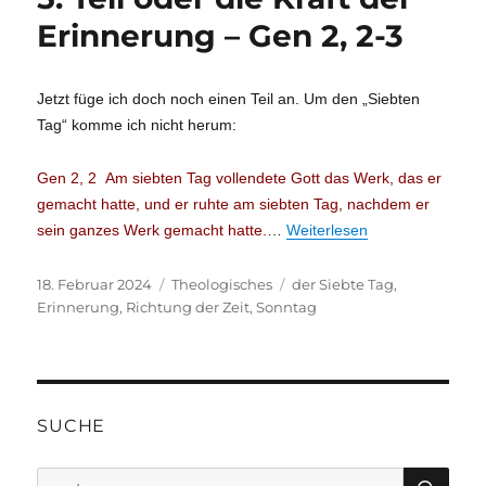
Erinnerung – Gen 2, 2-3
Jetzt füge ich doch noch einen Teil an. Um den „Siebten
Tag“ komme ich nicht herum:
Gen 2, 2 Am siebten Tag vollendete Gott das Werk, das er
gemacht hatte, und er ruhte am siebten Tag, nachdem er
sein ganzes Werk gemacht hatte.
…
Weiterlesen
Veröffentlicht
Kategorien
Schlagwörter
18. Februar 2024
Theologisches
der Siebte Tag
,
am
Erinnerung
,
Richtung der Zeit
,
Sonntag
SUCHE
SU
Suche