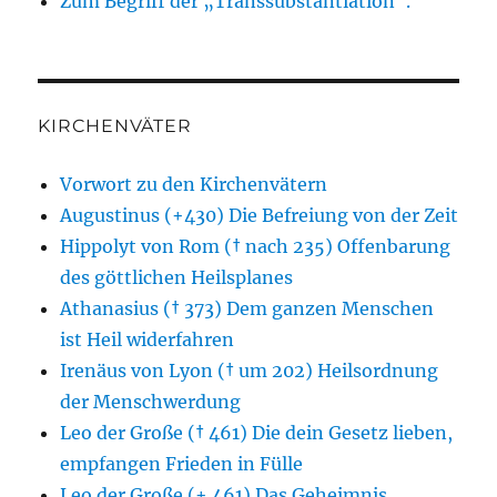
Zum Begriff der „Transsubstantiation“.
KIRCHENVÄTER
Vorwort zu den Kirchenvätern
Augustinus (+430) Die Befreiung von der Zeit
Hippolyt von Rom († nach 235) Offenbarung
des göttlichen Heilsplanes
Athanasius († 373) Dem ganzen Menschen
ist Heil widerfahren
Irenäus von Lyon († um 202) Heilsordnung
der Menschwerdung
Leo der Große († 461) Die dein Gesetz lieben,
empfangen Frieden in Fülle
Leo der Große (+ 461) Das Geheimnis