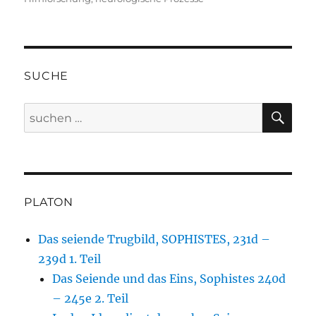
SUCHE
SU
Suche
nach:
PLATON
Das seiende Trugbild, SOPHISTES, 231d –
239d 1. Teil
Das Seiende und das Eins, Sophistes 240d
– 245e 2. Teil