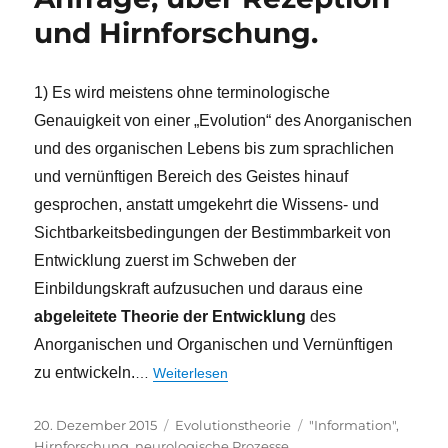
und Hirnforschung.
1) Es wird meistens ohne terminologische
Genauigkeit von einer „Evolution“ des Anorganischen
und des organischen Lebens bis zum sprachlichen
und vernünftigen Bereich des Geistes hinauf
gesprochen, anstatt umgekehrt die Wissens- und
Sichtbarkeitsbedingungen der Bestimmbarkeit von
Entwicklung zuerst im Schweben der
Einbildungskraft aufzusuchen und daraus eine
abgeleitete Theorie der Entwicklung
des
Anorganischen und Organischen und Vernünftigen
zu entwickeln.
…
Weiterlesen
Veröffentlicht
Kategorien
Schlagwörter
20. Dezember 2015
Evolutionstheorie
"Information"
,
am
Hirnforschung
,
neurologische Prozesse