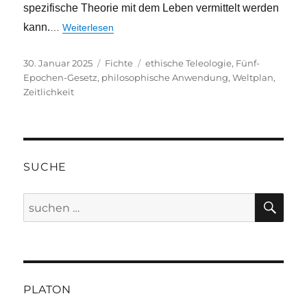
spezifische Theorie mit dem Leben vermittelt werden
kann.
…
Weiterlesen
Veröffentlicht
Kategorien
Schlagwörter
30. Januar 2025
Fichte
ethische Teleologie
,
Fünf-
am
Epochen-Gesetz
,
philosophische Anwendung
,
Weltplan
,
Zeitlichkeit
SUCHE
SU
Suche
nach:
PLATON