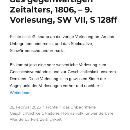
Zeitalters, 1806, – 9.
Vorlesung, SW VII, S 128ff
Fichte schließt knapp an die vorige Vorlesung an: An das
Unbegriffene einerseits, und das Spekulative,
Schwärmerische andererseits.
Es kommt jetzt eine sehr wesentliche Vorlesung zum
Geschichtsverständnis und zur Geschichtlichkeit unserers
Denkens. Diese Vorlesung ist in gewissem Sinne der
Angelpunkt der Vorlesungen vorher und nachher.
…
Weiterlesen
Veröffentlicht
Kategorien
Schlagwörter
28. Februar 2025
Fichte
das Unbegriffene
,
am
Geschichtlichkeit
,
Historie
,
Normalvolk
,
unwandelbare
Wandelbarkeit
,
Zeitlichkeit