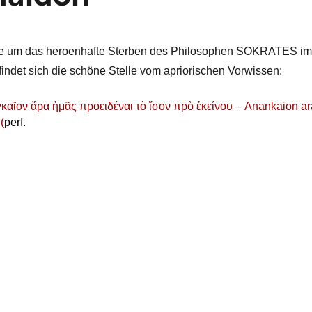
chte um das heroenhafte Sterben des Philosophen SOKRATES im
 findet sich die schöne Stelle vom apriorischen Vorwissen:
καῖον ἄρα ἡμᾶς
προειδέναι
τὸ ἴσον πρὸ ἐκείνου – Anankaion ar
(
perf.