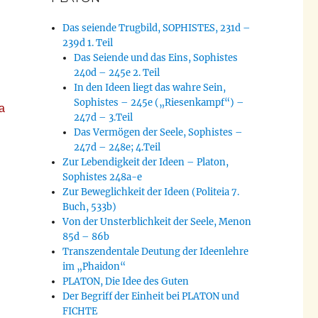
Das seiende Trugbild, SOPHISTES, 231d –
239d 1. Teil
Das Seiende und das Eins, Sophistes
240d – 245e 2. Teil
In den Ideen liegt das wahre Sein,
Sophistes – 245e („Riesenkampf“) –
a
247d – 3.Teil
Das Vermögen der Seele, Sophistes –
247d – 248e; 4.Teil
Zur Lebendigkeit der Ideen – Platon,
Sophistes 248a-e
Zur Beweglichkeit der Ideen (Politeia 7.
Buch, 533b)
Von der Unsterblichkeit der Seele, Menon
85d – 86b
Transzendentale Deutung der Ideenlehre
im „Phaidon“
PLATON, Die Idee des Guten
Der Begriff der Einheit bei PLATON und
FICHTE