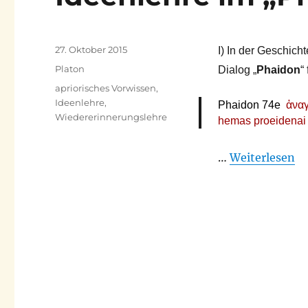
Veröffentlicht
27. Oktober 2015
I) In der Geschi
am
Kategorien
Platon
Dialog „
Phaidon
“
Schlagwörter
apriorisches Vorwissen
,
Ideenlehre
,
Phaidon 74e
ἀναγ
Wiedererinnerungslehre
hemas
proeidenai
…
Weiterlesen